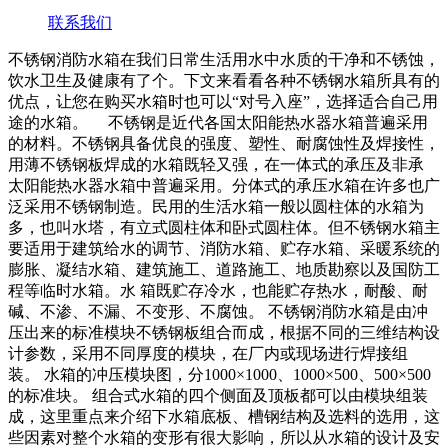
联系我们
不锈钢消防水箱在我们日常生活用水中水质的干净和不锈蚀，
饮水卫生及健康有了个。下文来看看各种不锈钢水箱所具有的
优点，让您在购买水箱时也可以“对号入座”，选择适合自己用
途的水箱。 不锈钢是近代各国太阳能热水器水箱普遍采用
的材料。不锈钢具备优良的强度、塑性、耐腐蚀性及焊接性，
用薄不锈钢板焊成的水箱既轻又强，在一体式的承压及非承
太阳能热水器水箱中普遍采用。分体式的承压水箱在许多也广
泛采用不锈钢制造。民用的生活水箱一般以圆柱体的水箱为
多，也叫水塔，有立式圆柱体和卧式圆柱体。但不锈钢水箱主
要适用于建筑给水的调节、消防水箱、贮存水箱、采暖系统的
膨胀、凝结水箱、建筑施工、道路施工、地质勘察以及国防工
程等临时水箱。水 箱既贮存冷水，也能贮存热水，耐酸、耐
碱、不渗、不漏、不变形、不腐蚀。 不锈钢消防水箱是由冲
压出来的标准模块不锈钢板组合而成，根据不同的三维结构设
计参数，采用不同厚度的模块，在厂内或现场进行焊接组
装。 水箱的冲压模块图，分1000×1000、1000×500、500×500
的标准块。 组合式水箱的四个侧面及顶板都可以由模块组装
成，这里重点来介绍下水箱底板、槽钢结构及选料的选用，这
些因素对整个水箱的变形有很大影响，所以从水箱的设计及安