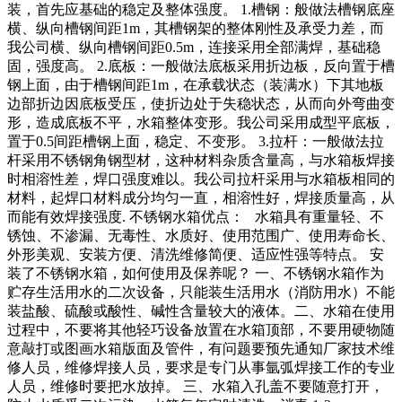
装，首先应基础的稳定及整体强度。 1.槽钢：般做法槽钢底座
横、纵向槽钢间距1m，其槽钢架的整体刚性及承受力差，而
我公司横、纵向槽钢间距0.5m，连接采用全部满焊，基础稳
固，强度高。 2.底板：一般做法底板采用折边板，反向置于槽
钢上面，由于槽钢间距1m，在承载状态（装满水）下其地板
边部折边因底板受压，使折边处于失稳状态，从而向外弯曲变
形，造成底板不平，水箱整体变形。我公司采用成型平底板，
置于0.5间距槽钢上面，稳定、不变形。 3.拉杆：一般做法拉
杆采用不锈钢角钢型材，这种材料杂质含量高，与水箱板焊接
时相溶性差，焊口强度难以。我公司拉杆采用与水箱板相同的
材料，起焊口材料成分均匀一直，相溶性好，焊接质量高，从
而能有效焊接强度. 不锈钢水箱优点： 水箱具有重量轻、不
锈蚀、不渗漏、无毒性、水质好、使用范围广、使用寿命长、
外形美观、安装方便、清洗维修简便、适应性强等特点。 安
装了不锈钢水箱，如何使用及保养呢？ 一、不锈钢水箱作为
贮存生活用水的二次设备，只能装生活用水（消防用水）不能
装盐酸、硫酸或酸性、碱性含量较大的液体。二、水箱在使用
过程中，不要将其他轻巧设备放置在水箱顶部，不要用硬物随
意敲打或图画水箱版面及管件，有问题要预先通知厂家技术维
修人员，维修焊接人员，要求是专门从事氩弧焊接工作的专业
人员，维修时要把水放掉。 三、水箱入孔盖不要随意打开，