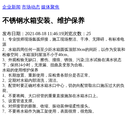
企业新闻
市场动态
媒体聚焦
不锈钢水箱安装、维护保养
发布日期：2021-08-18 11:46:19
浏览次数：
25
1、专业技师现场氩弧焊接，施工现场整洁、干净、无障碍，有标准电
源
2、水箱四周任何一面至少距水箱圆弧顶部30cm的间距，以作为安装和
检修空间，水箱顶到屋顶不小于40cm。
3、外观检验无缺口、擦伤、撞痕、锈蚀、污染;注水试验在满水状态
下，保持24小时，无泄漏、扭曲及变形为合格。
水箱的使用维护保养
1、长期放置、重新使用，应检查各部分是否正常。
2、定期对水箱内部清洗，清洁。
3、配管时要正确对准水箱水口中心，切勿向配管取出口施压过大的负
荷。
4、不要将阀、大口径管的重量直接施加在水箱水口上。
5、设置管道支撑。
6、对焊接管的膨胀、收缩、振动装伸缩柔性接头。
7、不要将水箱作为施工架使用，表面很滑，很危险。